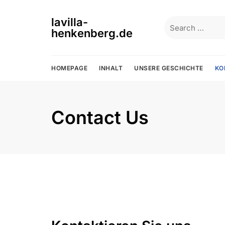
Skip
to
lavilla-
Search
content
henkenberg.de
for:
HOMEPAGE
INHALT
UNSERE GESCHICHTE
KO
Contact Us