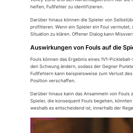
helfen, Fußfehler zu identifizieren.
Darüber hinaus können die Spieler von Selbst
profitieren. Wenn ein Spieler ein Foul vermutet
Situation zu klären. Offener Dialog kann Missver
Auswirkungen von Fouls auf die Spi
Fouls können das Ergebnis eines 1V1-Pickleball-
den Schwung ändern, sodass der Gegner Punkte
Fußfehlern kann beispielsweise zum Verlust des
Position verschaffen.
Darüber hinaus kann das Ansammeln von Fouls zu
Spieler, die konsequent Fouls begehen, könnten s
weshalb es entscheidend ist, innerhalb der Reg