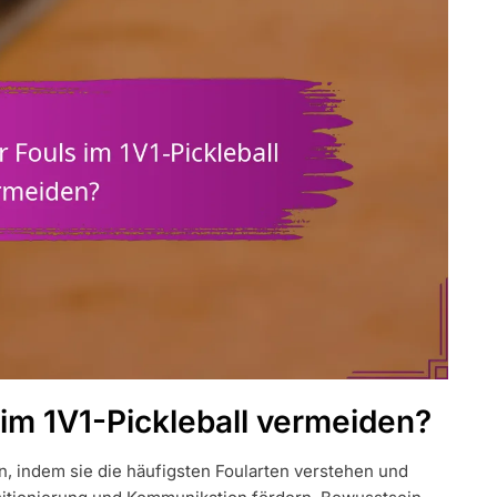
 im 1V1-Pickleball vermeiden?
n, indem sie die häufigsten Foularten verstehen und