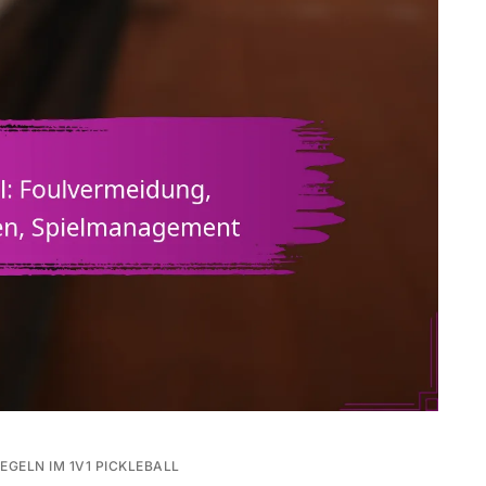
EGELN IM 1V1 PICKLEBALL