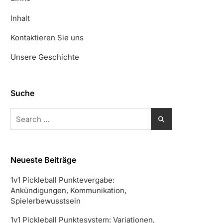
Inhalt
Kontaktieren Sie uns
Unsere Geschichte
Suche
Search
for:
Neueste Beiträge
1v1 Pickleball Punktevergabe:
Ankündigungen, Kommunikation,
Spielerbewusstsein
1v1 Pickleball Punktesystem: Variationen,