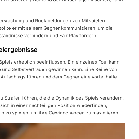
überwachung und Rückmeldungen von Mitspielern
, sollte er mit seinem Gegner kommunizieren, um die
ständnisse verhindern und Fair Play fördern.
elergebnisse
Spiels erheblich beeinflussen. Ein einzelnes Foul kann
 und Selbstvertrauen gewinnen kann. Eine Reihe von
 Aufschlags führen und dem Gegner eine vorteilhafte
 Strafen führen, die die Dynamik des Spiels verändern.
ich in einer nachteiligen Position wiederfinden,
eln zu spielen, um ihre Gewinnchancen zu maximieren.