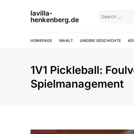
Skip
to
lavilla-
Search
content
henkenberg.de
for:
HOMEPAGE
INHALT
UNSERE GESCHICHTE
KO
1V1 Pickleball: Foul
Spielmanagement