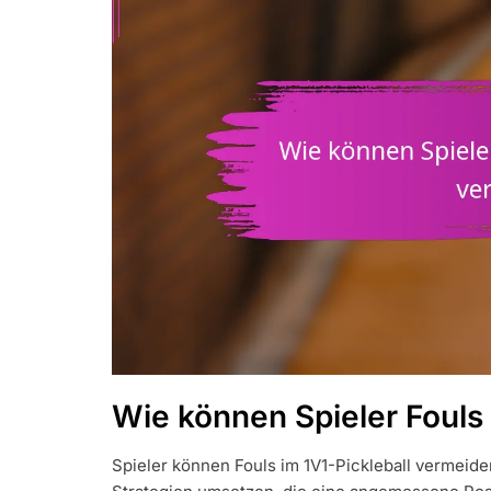
Wie können Spieler Fouls
Spieler können Fouls im 1V1-Pickleball vermeide