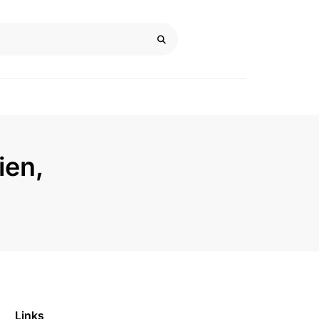
ien,
Links